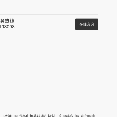
务热线
在线咨询
198098
制,可对单电机或多电机系统进行控制，实现感应电机和伺服电