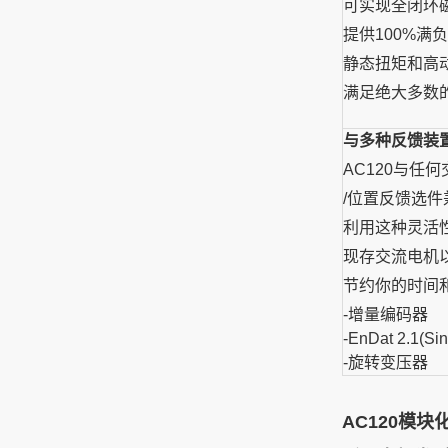
可实现
全闭环
提供100%满
静态扭矩和高
满足绝大多数
与多种反馈装
AC120与任
/位置反馈选件
利用这种灵活
现存交流电机
节约你的时间
-增量编码器
-EnDat 2.1(S
-旋转变压器
AC120模