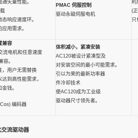
磁通矢量性能。
利
PMAC 伺服控制
负载
(
驱动永磁伺服电机
动态响应速度环。
只
的应用需求。
置兼容
体积减小，紧凑安装
何交流电机和任意
速度
AC120被设计紧凑型及
兼容。
对安装空间的最小可能需求。
性，用户无需
替换
引以为荣的最新功率器
以达到高性能需求，
件冷却技术
和金钱。
使
AC120成为工业级
驱动器
尺寸领先者。
inCos) 编码器
块化交流驱动器